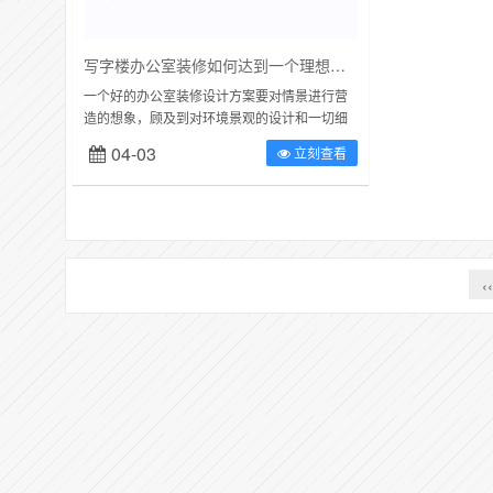
写字楼办公室装修如何达到一个理想的效果
一个好的办公室装修设计方案要对情景进行营
造的想象，顾及到对环境景观的设计和一切细
节的规划，以及对网路、照明、电路的分布进
04-03
立刻查看
行有效地管理。合肥卓创装饰公司认为办公室...
‹‹