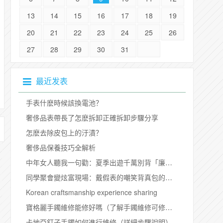
13
14
15
16
17
18
19
20
21
22
23
24
25
26
27
28
29
30
31
最近发表
​手表什麽時候該換電池？
奢侈品表帶長了怎麽拆卸正確拆卸步驟分享
​怎麽去除皮包上的汙漬？
​奢侈品保養技巧全解析
中年女人聽我一句勸：夏季出遊千萬別背「廉價包包」，顯土還累贅
同學聚會變炫富現場：戴假表的嘲笑背真包的，真相紮心了
Korean craftsmanship experience sharing
​寶格麗手鐲維修能修好嗎（了解手鐲維修可修復問題範圍）
卡地亞釘子手鐲如何進行維修（詳細步驟說明）