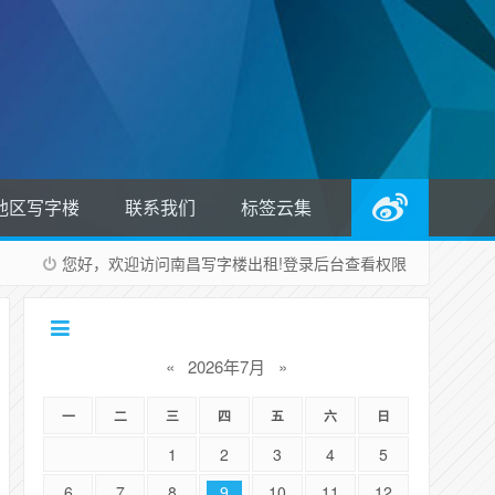
他区写字楼
联系我们
标签云集
您好，欢迎访问南昌写字楼出租!
登录后台
查看权限
«
2026年7月
»
一
二
三
四
五
六
日
1
2
3
4
5
6
7
8
9
10
11
12