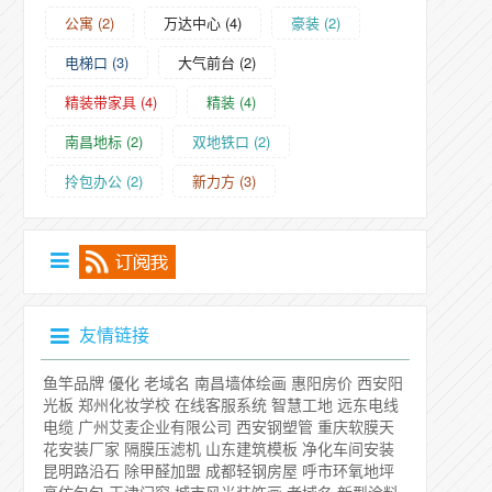
公寓
(2)
万达中心
(4)
豪装
(2)
电梯口
(3)
大气前台
(2)
精装带家具
(4)
精装
(4)
南昌地标
(2)
双地铁口
(2)
拎包办公
(2)
新力方
(3)
友情链接
鱼竿品牌
優化
老域名
南昌墙体绘画
惠阳房价
西安阳
光板
郑州化妆学校
在线客服系统
智慧工地
远东电线
电缆
广州艾麦企业有限公司
西安钢塑管
重庆软膜天
花安装厂家
隔膜压滤机
山东建筑模板
净化车间安装
昆明路沿石
除甲醛加盟
成都轻钢房屋
呼市环氧地坪