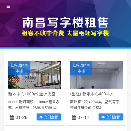
红谷滩区写
红谷滩区写
字楼
字楼
新地中心1000㎡ 坐拥天空 简装办公家具齐全 随时可以入驻
(出租) 新地中心420平方，适合做接待，豪装带家具招租
30000元/月面积：1000㎡租售方
面议 面 积:420㎡类 型:纯写字
式：出租楼层：26层/共59层 类
楼可注册公司:是楼&n...
型：写字楼 装修：简装 租期：12
01-26
07-17
立刻查看
立刻查看
个月区域：红谷滩...