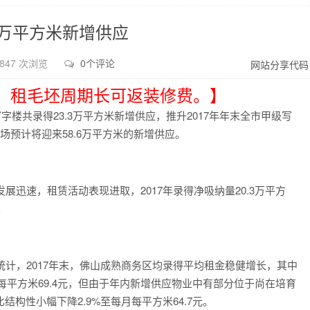
.6万平方米新增供应
847 次浏览
0个评论
网站分享代码
，租毛坯周期长可返装修费。】
字楼共录得23.3万平方米新增供应，推升2017年年末全市甲级写
市场预计将迎来58.6万平方米的新增供应。
迅速，租赁活动表现进取，2017年录得净吸纳量20.3万平方
。
计，2017年末，佛山成熟商务区均录得平均租金稳健增长，其中
每平方米69.4元，但由于年内新增供应物业中有部分位于尚在培育
构性小幅下降2.9%至每月每平方米64.7元。