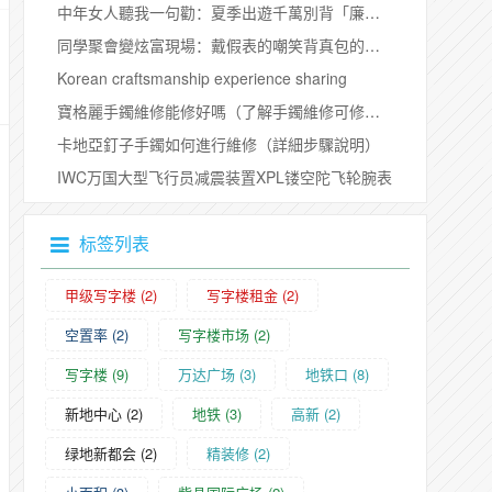
中年女人聽我一句勸：夏季出遊千萬別背「廉價包包」，顯土還累贅
同學聚會變炫富現場：戴假表的嘲笑背真包的，真相紮心了
Korean craftsmanship experience sharing
​寶格麗手鐲維修能修好嗎（了解手鐲維修可修復問題範圍）
卡地亞釘子手鐲如何進行維修（詳細步驟說明）
IWC万国大型飞行员减震装置XPL镂空陀飞轮腕表
标签列表
甲级写字楼
(2)
写字楼租金
(2)
空置率
(2)
写字楼市场
(2)
写字楼
(9)
万达广场
(3)
地铁口
(8)
新地中心
(2)
地铁
(3)
高新
(2)
绿地新都会
(2)
精装修
(2)