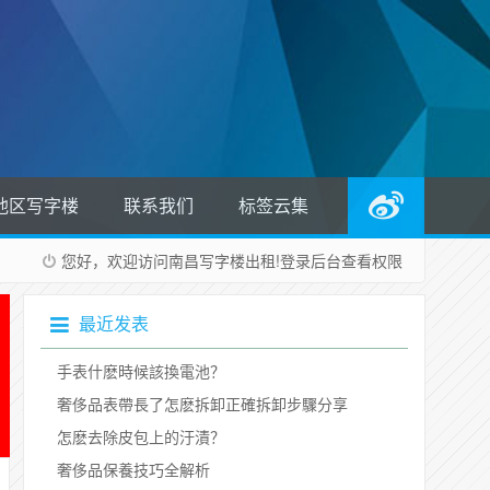
他区写字楼
联系我们
标签云集
您好，欢迎访问南昌写字楼出租!
登录后台
查看权限
最近发表
​手表什麽時候該換電池？
奢侈品表帶長了怎麽拆卸正確拆卸步驟分享
​怎麽去除皮包上的汙漬？
​奢侈品保養技巧全解析