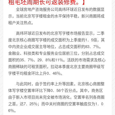
租毛坯周期长可返装修费。】
全球房地产咨询服务公司高纬环球近日发布的数据显
示，当前北京写字楼租金的水平保持平稳，新兴商圈将成
租户关注热点。
高纬环球近日发布的北京写字楼市场报告显示，二季
度北京核心商圈写字楼的成交面积为上季度的1．5倍，其
中内资企业成交居主导地位，占总成交面积的83．7％。
金融业、科技类和专业服务业位居前三位，分别占总成交
面积的35．7％、29．8％和11％。活跃的市场需求及核心
商圈稀缺的可租赁面积，拉动本季度北京主要商圈甲级写
字楼平均租金环比上升0．46％。
与此同时，由于签约率上升等因素，北京核心商圈整
体写字楼空置率环比下降0．56个百分点。其中，商务区
由于新入市项目尚未完全被市场消化，空置率名列各商圈
之首，达7．25％；而中关村商圈的空置率触底仅为1．0
6％。