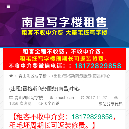
青山湖区写字楼
(出租)雷格斯商务服务(南昌)中心
>
>
(出租)雷格斯商务服务(南昌)中心
青山湖区写字楼
zhushican
2017-11-27
1356 次浏览
0个评论
网站分享代码
【租客不收中介费：
18172829858
，
租毛坯周期长可返装修费。】