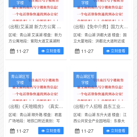
字楼
字楼
(出租)艾溪湖 新力方公寓 写字楼 40平米
(出租)【免中介费】国力大厦600平米写字楼低价出租
区域：青山湖 艾溪湖 楼盘：新力
区域：青山湖 洪都大道 楼盘：国
方公寓地段：紫阳大道艾溪湖附
立大厦地段：洪都北大道附近或
近类别：写字楼面积：40㎡价
青山湖公园附近类别：写字楼面
11-27
11-27
立刻查看
立刻查看
格：1800元/月本人因公司转
积：600㎡价格：面议出租楼盘：
型，...
国...
青山湖区写
青山湖区写
字楼
字楼
(出租)《天暄精房》（真实底价）大面积写字楼招租
(出租)个人招租 昌东工业园写字楼出租 同城信息
区域：青山湖 顺外路 楼盘：君嘉
区域：青山湖 东升大道 楼盘：江
广场地段：地铁口附近类别：写
西公共安全产业园地段：东泰大
字楼面积：400㎡价格：15600元/
道888号附近或江西公共安全产业
11-27
11-27
立刻查看
立刻查看
月每月秒杀特惠：万达中心：...
园类别：写字楼（可注册公司）