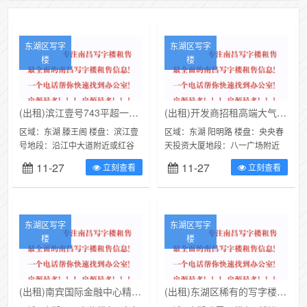
东湖区写字
东湖区写字
楼
楼
(出租)滨江壹号743平超一线江景办公环境招租 免中介费
(出租)开发商招租高端大气上档次央央春天
区域：东湖 滕王阁 楼盘：滨江壹
区域：东湖 阳明路 楼盘：央央春
号地段：沿江中大道附近或红谷
天投资大厦地段：八一广场附近
隧道口类别：写字楼（可注册公
或财富大厦类别：写字楼面积：
11-27
11-27
立刻查看
立刻查看
司）面积：743㎡价格：37150...
750㎡价格：45000元/月央...
东湖区写字
东湖区写字
楼
楼
(出租)南宾国际金融中心精装修写字楼出租 免拥金
(出租)东湖区稀有的写字楼出租超大停车场