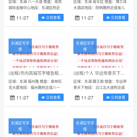
区域：东湖 八一大道 楼盘：南宾
区域：东湖 省军区 楼盘：博兰泽
国际金融中心地段：东湖区附近
大酒店地段：阳明路附近或省儿
或八一大道类别：写字楼（可注
童医院类别：写字楼面积：600㎡
11-27
11-27
立刻查看
立刻查看
册公司）面积：160㎡价格：
价格：24000元/月请注意...
288...
东湖区写字
东湖区写字
楼
楼
(出租)市内高端写字楼急租奥林匹克大厦
(出租)个人 华远帝景天下一线江景写字楼出租
区域：东湖 福州路 楼盘：奥林匹
区域：东湖 滕王阁 楼盘：华远帝
克大厦地段：福州路附近或八一
景天下地段：沿江北大道附近或
广场旁类别：写字楼面积：140㎡
凯莱大酒店类别：写字楼面积：
11-27
11-27
立刻查看
立刻查看
价格：2900元/月1、房源...
163㎡价格：7000元/月本人...
东湖区写字
东湖区写字
楼
楼