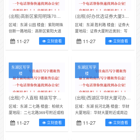
(出租)高新区紫阳明珠70平米写字楼出租
(出租)好办优选证券大厦3200平 大面积出租
区域：东湖 公园 楼盘：紫阳明珠
区域：东湖 胜利路 楼盘：证券大
创新一路地段：高新区紫阳大道
厦地段：证券大厦附近类别：写
紫阳明珠租附近类别：写字楼
字楼（可注册公司）面积：3200
11-27
11-27
立刻查看
立刻查看
（可注册公司）面积：70㎡价
㎡价格：80000元/月好办口号...
格：1900...
东湖区写字
东湖区写字
楼
楼
(出租)个人直租 精装写字楼招租 同城信息
(出租)西湖区华财大厦可办公司,着急出租,一个电话就能看房
区域：东湖 二七路 楼盘：柏顿大
区域：东湖 抚河北路 楼盘：华财
厦地段：二七北路369号附近或柏
大厦地段：华财大厦附近或周边
顿大厦7楼类别：写字楼（可注册
类别：写字楼（可注册公司）面
11-27
11-27
立刻查看
立刻查看
公司）面积：320㎡价格：7...
积：60㎡价格：1200元/月3...