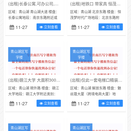
(出租)长泰公寓,可办公司,白菜价出租三个办公室看房随时
(出租)地铁口 带家具 恒茂梦时代广场195平精装
区域：青山湖 青山湖大道 楼盘：
区域：青山湖 北京东路 楼盘：恒
长泰公寓地段：南京东路附近或
茂梦时代广场地段：北京东路附
易百佳广场类别：写字楼（可注
近或上海路交汇处类别：写字楼
11-27
11-27
立刻查看
立刻查看
册公司）面积：180㎡价格：
（可注册公司）面积：195㎡价
500...
格：...
青山湖区写
青山湖区写
字楼
字楼
(出租)赣江大学 大面积3000平 可分租欢迎打扰 免中介
(出租)仅此一套电梯口精装修全新办公桌椅带空调写字楼招商
区域：青山湖 顺外路 楼盘：赣江
区域：青山湖 解放东路 楼盘：魅
大学地段：赣江大学附近类别：
丝蔻大厦（跨境电商大厦）地
写字楼（可注册公司）面积：
段：高新南大道附近或鑫和园小
11-27
11-27
立刻查看
立刻查看
3000㎡价格：120000元/月青山...
区右侧类别：写字楼（可注册公
司）面积：...
青山湖区写
青山湖区写