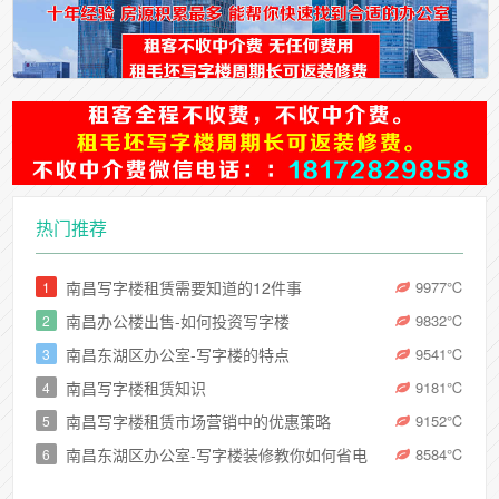
热门推荐
南昌写字楼租赁需要知道的12件事
9977
℃
1
南昌办公楼出售-如何投资写字楼
9832
℃
2
南昌东湖区办公室-写字楼的特点
9541
℃
3
南昌写字楼租赁知识
9181
℃
4
南昌写字楼租赁市场营销中的优惠策略
9152
℃
5
南昌东湖区办公室-写字楼装修教你如何省电
8584
℃
6