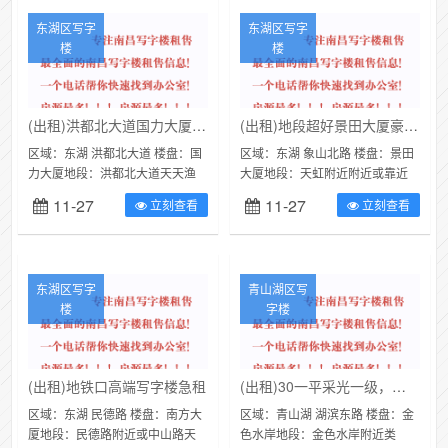
东湖区写字
东湖区写字
楼
楼
(出租)洪都北大道国力大厦总部商务写字楼
(出租)地段超好景田大厦豪华装修160平米低价招租
区域：东湖 洪都北大道 楼盘：国
区域：东湖 象山北路 楼盘：景田
力大厦地段：洪都北大道天天渔
大厦地段：天虹附近附近或靠近
港正对面附近或相思林公园类
中山路类别：写字楼面积：160㎡
11-27
11-27
立刻查看
立刻查看
别：写字楼面积：210㎡价格：面
价格：4600元/月本公司从...
议日...
东湖区写字
青山湖区写
楼
字楼
(出租)地铁口高端写字楼急租
(出租)30一平采光一级，风景超棒，价格又底，创业佳选
区域：东湖 民德路 楼盘：南方大
区域：青山湖 湖滨东路 楼盘：金
厦地段：民德路附近或中山路天
色水岸地段：金色水岸附近类